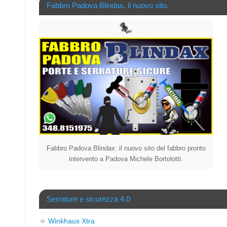
Fabbro Padova Blindax, il nuovo sito.
Fabbro Padova Blindax: il nuovo sito del fabbro pronto
intervento a Padova Michele Bortolotti.
Serrature e sicurezza 4.0
Winkhaus Xtra