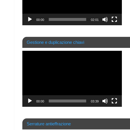
00:00
02:01
Gestione e duplicazione chiavi
Video
Player
00:00
03:39
Serrature antieffrazione