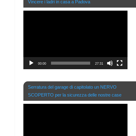
Vincere i ladri in casa a Padova
Video
Player
00:00
27:31
Serratura del garage di capitolato un NERVO
SCOPERTO per la sicurezza delle nostre case
Video
Player