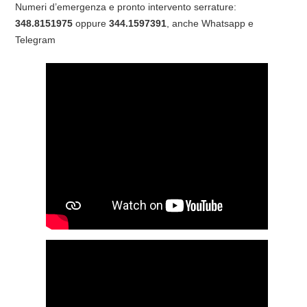
Numeri d’emergenza e pronto intervento serrature:
348.8151975
oppure
344.1597391
, anche Whatsapp e
Telegram