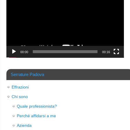
Player
00:00
00:16
Serrature Padova
Effrazioni
Chi sono
Quale professionista?
Perché affidarsi a me
Azienda