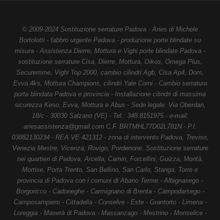
© 2009-2024 Sostituzione serrature Padova - Aries di Michele
Bortolotti - fabbro urgente Padova - produzione porte blindate su
misura - Assistenza Dierre, Mottura e Vighi porte blindate Padova -
sostituzione serrature Cisa, Dierre, Mottura, Oikos, Omega Plus,
Securemme, Vighi Top 2000, cambio cilindri Agb, Cisa Ap4, Dom,
Evva 4ks, Mottura Champions, cilindri Yale Corni - Cambio serratura
porta blindata Padova e provincia - Installazione cilindri di massima
sicurezza Keso, Evva, Mottura e Abus - Sede legale: Via Oberdan,
18/c - 30030 Salzano (VE) - Tel.: 348.8151975 - e-mail:
ariesassistenza@gmail.com C.F. BRTMHL77D02L781N - P.I.
03882130234 - REA VE 421312 - zona di intervento Padova, Treviso,
Venezia Mestre, Vicenza, Rovigo, Pordenone. Sostituzione serrature
nei quartieri di Padova, Arcella, Camin, Forcellini, Guizza, Montà,
Mortise, Porta Trento, San Bellino, San Carlo, Stanga, Torre e
provincia di Padova con i comuni di Abano Terme - Albignasego -
Borgoricco - Cadoneghe - Carmignano di Brenta - Campodarsego -
Camposampiero - Cittadella - Conselve - Este - Grantorto - Limena -
Loreggia - Maserà di Padova - Massanzago - Mestrino - Monselice -