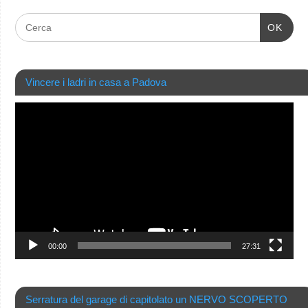
OK
Vincere i ladri in casa a Padova
Video
Player
00:00
27:31
Serratura del garage di capitolato un NERVO SCOPERTO