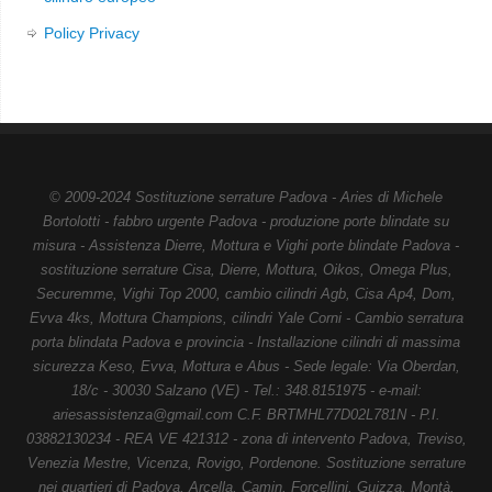
Policy Privacy
© 2009-2024 Sostituzione serrature Padova - Aries di Michele
Bortolotti - fabbro urgente Padova - produzione porte blindate su
misura - Assistenza Dierre, Mottura e Vighi porte blindate Padova -
sostituzione serrature Cisa, Dierre, Mottura, Oikos, Omega Plus,
Securemme, Vighi Top 2000, cambio cilindri Agb, Cisa Ap4, Dom,
Evva 4ks, Mottura Champions, cilindri Yale Corni - Cambio serratura
porta blindata Padova e provincia - Installazione cilindri di massima
sicurezza Keso, Evva, Mottura e Abus - Sede legale: Via Oberdan,
18/c - 30030 Salzano (VE) - Tel.: 348.8151975 - e-mail:
ariesassistenza@gmail.com C.F. BRTMHL77D02L781N - P.I.
03882130234 - REA VE 421312 - zona di intervento Padova, Treviso,
Venezia Mestre, Vicenza, Rovigo, Pordenone. Sostituzione serrature
nei quartieri di Padova, Arcella, Camin, Forcellini, Guizza, Montà,