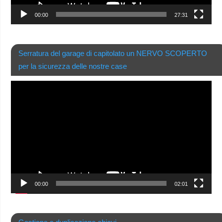
00:00
27:31
Serratura del garage di capitolato un NERVO SCOPERTO
per la sicurezza delle nostre case
Video
Player
00:00
02:01