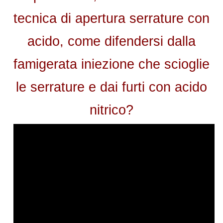
tecnica di apertura serrature con
acido, come difendersi dalla
famigerata iniezione che scioglie
le serrature e dai furti con acido
nitrico?