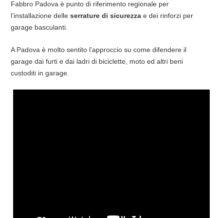
Fabbro Padova è punto di riferimento regionale per
l’installazione delle
serrature di sicurezza
e dei rinforzi per
garage basculanti.
A Padova è molto sentito l’approccio su come difendere il
garage dai furti e dai ladri di biciclette, moto ed altri beni
custoditi in garage.