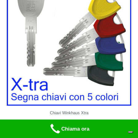
Chiavi Winkhaus Xtra
18. Ponte in acciaio
Chiama ora