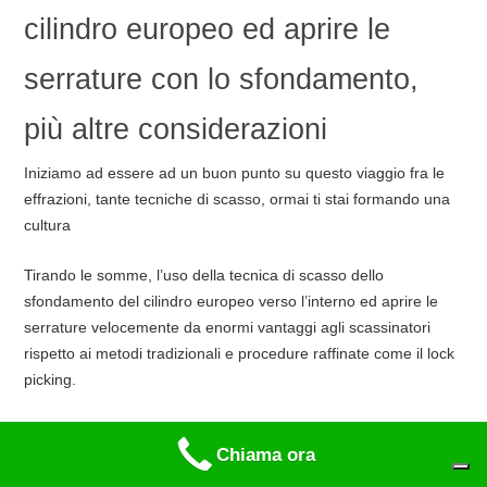
cilindro europeo ed aprire le
serrature con lo sfondamento,
più altre considerazioni
Iniziamo ad essere ad un buon punto su questo viaggio fra le
effrazioni, tante tecniche di scasso, ormai ti stai formando una
cultura
Tirando le somme, l’uso della tecnica di scasso dello
sfondamento del cilindro europeo verso l’interno ed aprire le
serrature velocemente da enormi vantaggi agli scassinatori
rispetto ai metodi tradizionali e procedure raffinate come il lock
picking.
Lo sfondamento del cilindro non è una tecnica molto utilizzata
Chiama ora
sulle serrature blindate a cilindro europeo moderne, in quanto è
da diversi anni che le serrature blindate vengono installate con