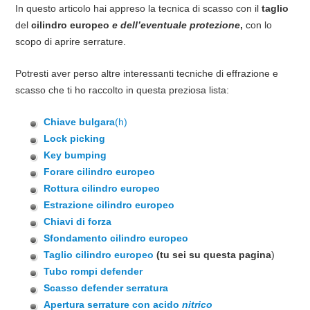
In questo articolo hai appreso la tecnica di scasso con il
taglio
del
cilindro europeo
e dell’eventuale protezione
,
con lo
scopo di aprire serrature.
Potresti aver perso altre interessanti tecniche di effrazione e
scasso che ti ho raccolto in questa preziosa lista:
Chiave bulgara
(h)
Lock picking
Key bumping
Forare cilindro europeo
Rottura cilindro europeo
Estrazione cilindro europeo
Chiavi di forza
Sfondamento cilindro europeo
Taglio cilindro europeo
(tu sei su questa pagina
)
Tubo rompi defender
Scasso defender serratura
Apertura serrature con acido
nitrico