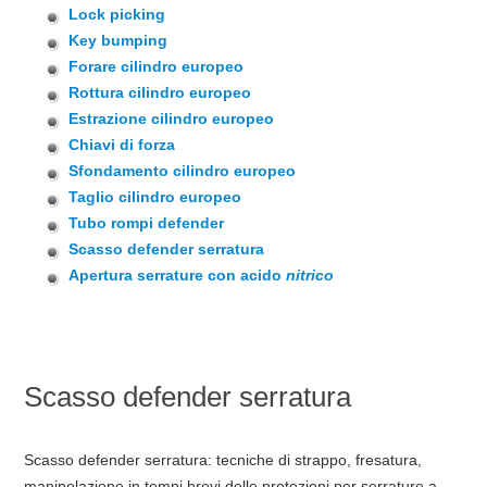
Lock picking
Key bumping
Forare cilindro europeo
Rottura cilindro europeo
Estrazione cilindro europeo
Chiavi di forza
Sfondamento cilindro europeo
Taglio cilindro europeo
Tubo rompi defender
Scasso defender serratura
Apertura serrature con acido
nitrico
Scasso defender serratura
Scasso defender serratura: tecniche di strappo, fresatura,
manipolazione in tempi brevi delle protezioni per serrature a