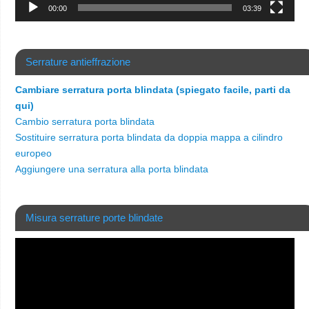
00:00
03:39
Serrature antieffrazione
Cambiare serratura porta blindata (spiegato facile, parti da
qui)
Cambio serratura porta blindata
Sostituire serratura porta blindata da doppia mappa a cilindro
europeo
Aggiungere una serratura alla porta blindata
Misura serrature porte blindate
Video
Player