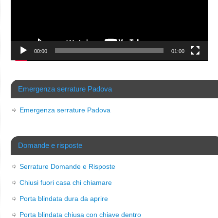
00:00
01:00
Emergenza serrature Padova
Emergenza serrature Padova
Domande e risposte
Serrature Domande e Risposte
Chiusi fuori casa chi chiamare
Porta blindata dura da aprire
Porta blindata chiusa con chiave dentro