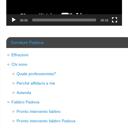
00:00
00:16
Serrature Padova
Effrazioni
Chi sono
Quale professionista?
Perché affidarsi a me
Azienda
Fabbro Padova
Pronto intervento fabbro
Pronto intervento fabbro Padova