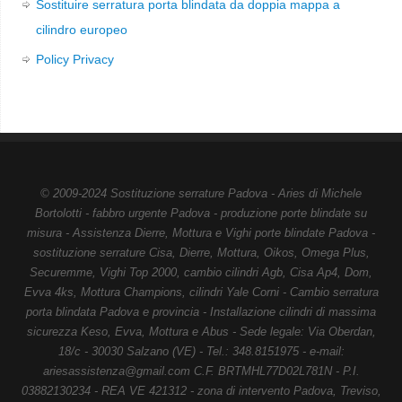
Sostituire serratura porta blindata da doppia mappa a
cilindro europeo
Policy Privacy
© 2009-2024 Sostituzione serrature Padova - Aries di Michele
Bortolotti - fabbro urgente Padova - produzione porte blindate su
misura - Assistenza Dierre, Mottura e Vighi porte blindate Padova -
sostituzione serrature Cisa, Dierre, Mottura, Oikos, Omega Plus,
Securemme, Vighi Top 2000, cambio cilindri Agb, Cisa Ap4, Dom,
Evva 4ks, Mottura Champions, cilindri Yale Corni - Cambio serratura
porta blindata Padova e provincia - Installazione cilindri di massima
sicurezza Keso, Evva, Mottura e Abus - Sede legale: Via Oberdan,
18/c - 30030 Salzano (VE) - Tel.: 348.8151975 - e-mail:
ariesassistenza@gmail.com C.F. BRTMHL77D02L781N - P.I.
03882130234 - REA VE 421312 - zona di intervento Padova, Treviso,